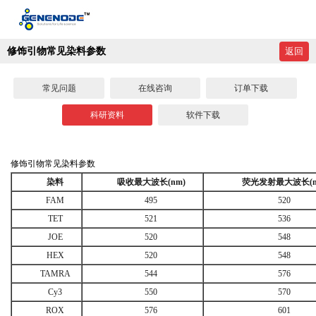
修饰引物常见染料参数
返回
常见问题
在线咨询
订单下载
科研资料
软件下载
修饰引物常见染料参数
染料
吸收最大波长
(nm)
荧光发射最大波长
(
FAM
495
520
TET
521
536
JOE
520
548
HEX
520
548
TAMRA
544
576
Cy3
550
570
ROX
576
601