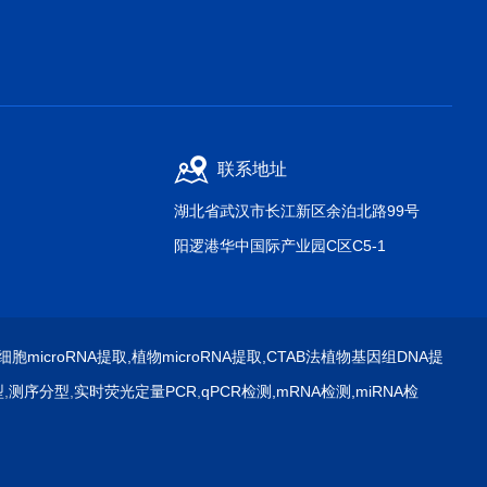
联系地址
湖北省武汉市长江新区余泊北路99号
阳逻港华中国际产业园C区C5-1
细胞microRNA提取
,
植物microRNA提取
,
CTAB法植物基因组DNA提
型
,
测序分型
,
实时荧光定量PCR
,
qPCR检测
,
mRNA检测
,
miRNA检