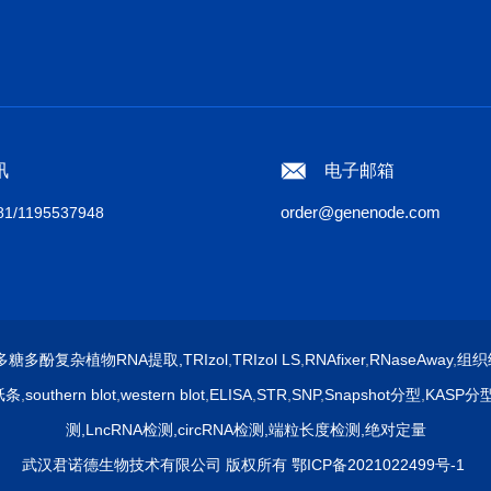
讯
电子邮箱
order@genenode.com
1/1195537948
多糖多酚复杂植物RNA提取
,
TRIzol
,
TRIzol LS
,
RNAfixer
,
RNaseAway
,
组织
纸条
,
southern blot
,
western blot
,
ELISA
,
STR
,
SNP
,
Snapshot分型
,
KASP分
测
,
LncRNA检测
,
circRNA检测
,
端粒长度检测
,
绝对定量
武汉君诺德生物技术有限公司 版权所有
鄂ICP备2021022499号-1