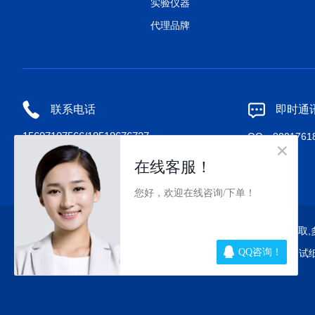
实验仪器
代理品牌
联系电话
即时通
15607107566/18518676727
QQ：80017618
病毒RNA提取
,
种子RNA提取
,
骨组织RNA提取
,
药用植物RNA提取
,
取
,
新型植物基因组DNA提取
,
RPA恒温扩增
,
一次性核酸检测试